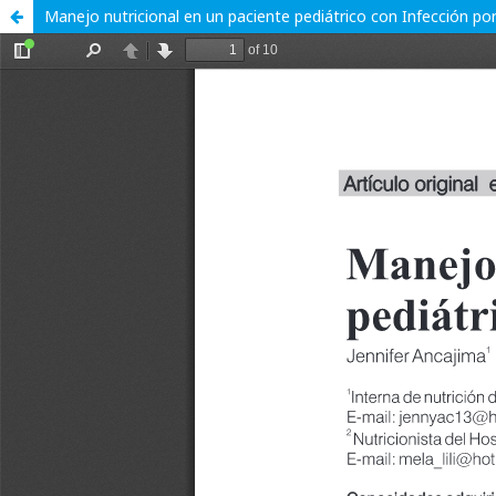
Manejo nutricional en un paciente pediátrico con Infección po