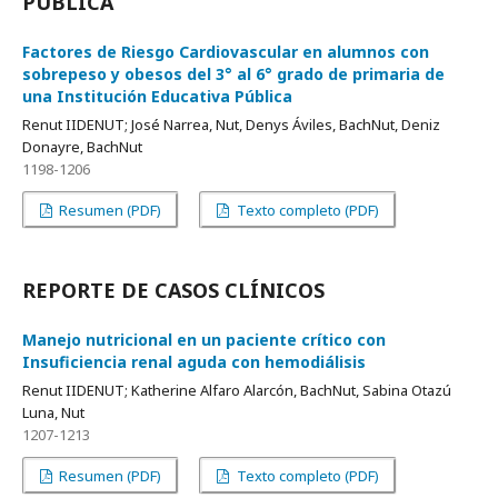
PÚBLICA
Factores de Riesgo Cardiovascular en alumnos con
sobrepeso y obesos del 3° al 6° grado de primaria de
una Institución Educativa Pública
Renut IIDENUT; José Narrea, Nut, Denys Áviles, BachNut, Deniz
Donayre, BachNut
1198-1206
Resumen (PDF)
Texto completo (PDF)
REPORTE DE CASOS CLÍNICOS
Manejo nutricional en un paciente crítico con
Insuficiencia renal aguda con hemodiálisis
Renut IIDENUT; Katherine Alfaro Alarcón, BachNut, Sabina Otazú
Luna, Nut
1207-1213
Resumen (PDF)
Texto completo (PDF)